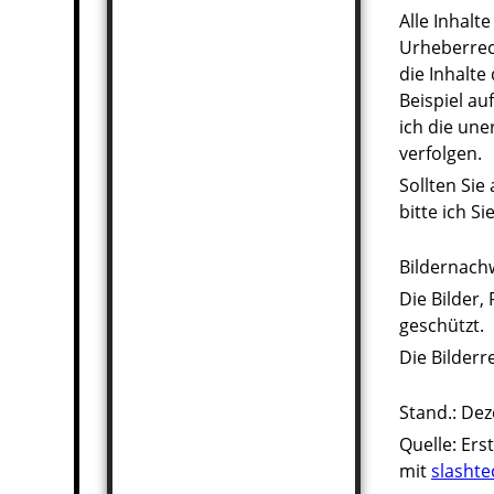
Alle Inhalt
Urheberrech
die Inhalte
Beispiel au
ich die une
verfolgen.
Sollten Sie
bitte ich S
Bildernach
Die Bilder,
geschützt.
Die Bilderr
Stand.: De
Quelle: Ers
mit
slashte