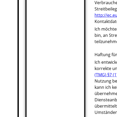
Verbrauche
Streitbeil
http://ec.
Kontaktdat
Ich möchten
bin, an Str
teilzunehm
Haftung für
Ich entwick
korrekte un
(TMG) §7 (1
Nutzung ber
kann ich ke
übernehmen,
Diensteanbi
übermittel
Umständen z