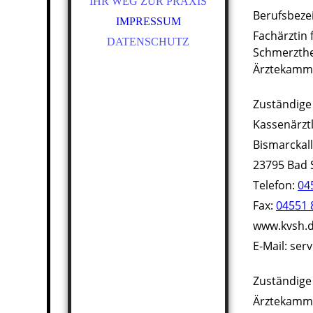
IHR WEG ZUR PRAXIS
Berufsbeze
IMPRESSUM
Fachärztin
DATENSCHUTZ
Schmerzthe
Ärztekamme
Zuständige
Kassenärzt
Bismarckal
23795 Bad
Telefon:
04
Fax:
04551 
www.kvsh.
E-Mail: se
Zuständige
Ärztekamme