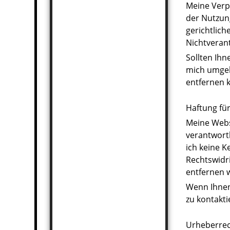
Meine Verp
der Nutzun
gerichtlic
Nichtverant
Sollten Ihn
mich umgehe
entfernen 
Haftung für
Meine Webse
verantwortl
ich keine K
Rechtswidri
entfernen 
Wenn Ihnen 
zu kontakti
Urheberrec