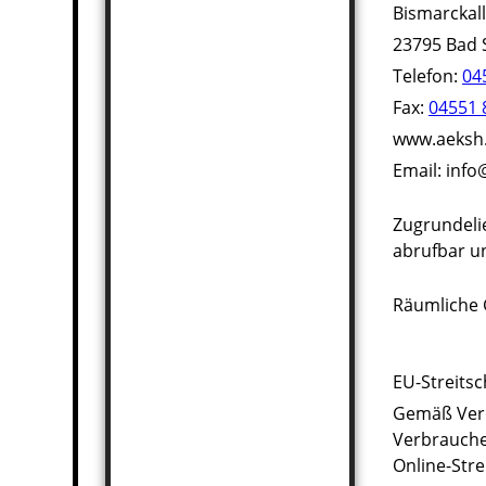
Bismarckal
23795 Bad
Telefon:
04
Fax:
04551 
www.aeksh
Email: inf
Zugrundeli
abrufbar u
Räumliche 
EU-Streitsc
Gemäß Vero
Verbrauche
Online-Stre