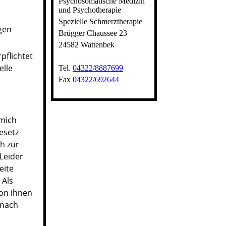
Psychosomatische Medizin
und Psychotherapie
Spezielle Schmerztherapie
gen
Brügger Chaussee 23
24582 Wattenbek
pflichtet
elle
Tel.
04322/8887699
Fax
04322/692644
 mich
esetz
ch zur
Leider
eite
 Als
von ihnen
 nach
.