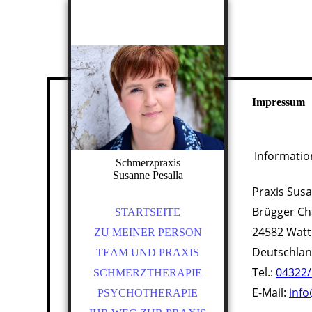
Impressum
In
formation
Schmerzpraxis
Susanne Pesalla
Praxis Susa
Brügger Ch
STARTSEITE
24582 Wat
ZU MEINER PERSON
Deutschla
TEAM UND PRAXIS
Tel.:
04322
SCHMERZTHERAPIE
E-Mail:
info
PSYCHOTHERAPIE