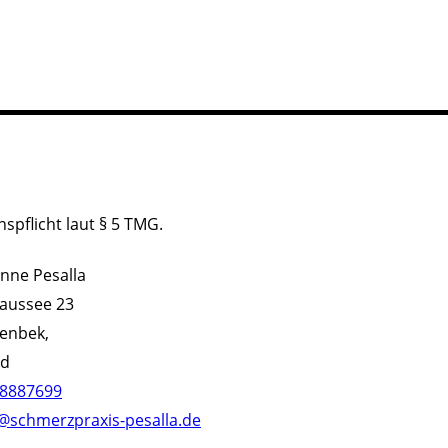
spflicht laut § 5 TMG.
nne Pesalla
aussee 23
tenbek,
nd
/8887699
@schmerzpraxis-pesalla.de