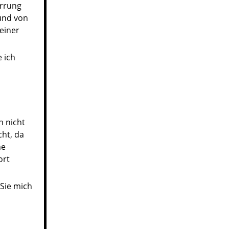
errung
und von
einer
e ich
h nicht
cht, da
he
ort
 Sie mich