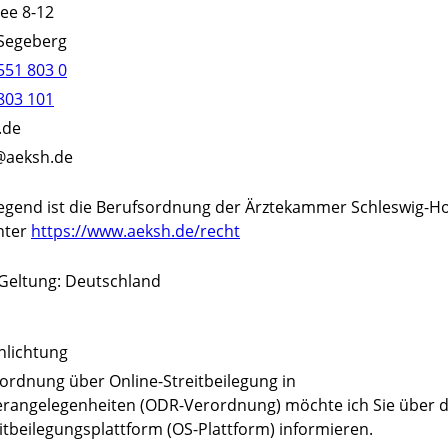
lee 8-12
 Segeberg
551 803 0
803 101
.de
o@aeksh.de
egend ist die Berufsordnung der Ärztekammer Schleswig-Ho
nter
https://www.aeksh.de/recht
Geltung: Deutschland
hlichtung
rdnung über Online-Streitbeilegung in
rangelegenheiten (ODR-Verordnung) möchte ich Sie über d
itbeilegungsplattform (OS-Plattform) informieren.