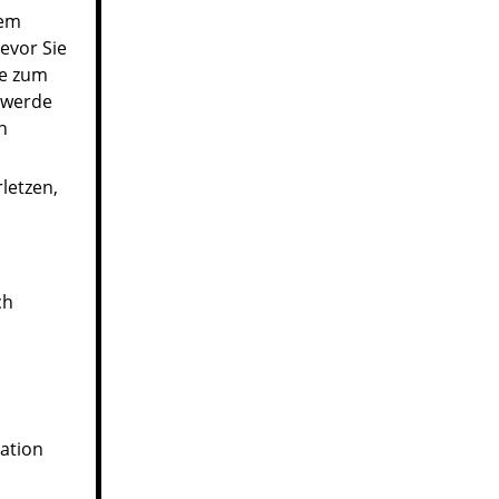
dem
evor Sie
ie zum
, werde
h
rletzen,
ch
ation